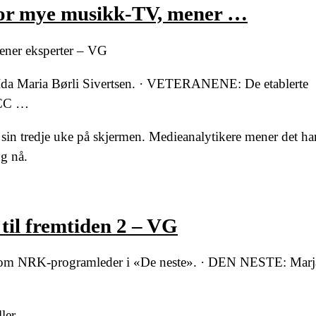
For mye musikk-TV, mener …
ener eksperter – VG
 Maria Børli Sivertsen. · VETERANENE: De etablerte
 (CC …
sin tredje uke på skjermen. Medieanalytikere mener det ha
g nå.
til fremtiden 2 – VG
som NRK-programleder i «De neste». · DEN NESTE: Marj
ler.