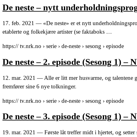
De neste – nytt underholdningspr
17. feb. 2021 — «De neste» er et nytt underholdningspro
etablerte og folkekjære artister (se faktaboks …
https:// tv.nrk.no › serie › de-neste › sesong › episode
De neste – 2. episode (Sesong 1) –
12. mar. 2021 — Alle er litt mer husvarme, og talentene gi
fremfører sine 6 nye tolkninger.
https:// tv.nrk.no › serie › de-neste › sesong › episode
De neste – 3. episode (Sesong 1) –
19. mar. 2021 — Første låt treffer midt i hjertet, og sette