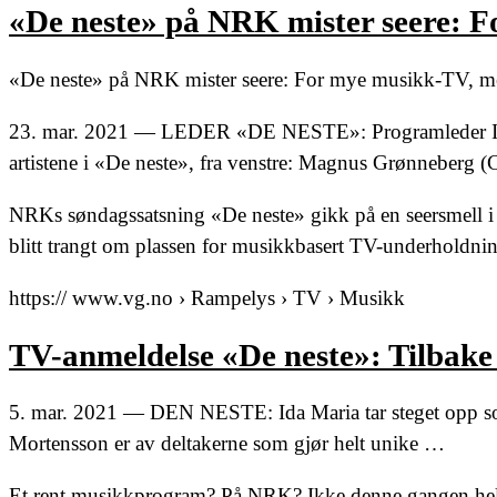
«De neste» på NRK mister seere: 
«De neste» på NRK mister seere: For mye musikk-TV, m
23. mar. 2021 — LEDER «DE NESTE»: Programleder Ida
artistene i «De neste», fra venstre: Magnus Grønneberg
NRKs søndagssatsning «De neste» gikk på en seersmell i 
blitt trangt om plassen for musikkbasert TV-underholdnin
https:// www.vg.no › Rampelys › TV › Musikk
TV-anmeldelse «De neste»: Tilbake 
5. mar. 2021 — DEN NESTE: Ida Maria tar steget opp 
Mortensson er av deltakerne som gjør helt unike …
Et rent musikkprogram? På NRK? Ikke denne gangen hel