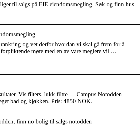
iger til salgs på EIE eiendomsmegling. Søk og finn hus
iendomsmegling
rankring og vet derfor hvordan vi skal gå frem for å
 uforpliktende møte med en av våre meglere vil …
esultater. Vis filters. lukk filtre … Campus Notodden
eget bad og kjøkken. Pris: 4850 NOK.
den, finn no bolig til salgs notodden