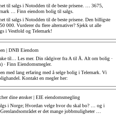
ghet til salgs i Notodden til de beste prisene. … 3675,
mark … Finn eiendom bolig til salgs.
het til salgs i Notodden til de beste prisene. Den billigste
350 000. Vurderer du flere alternativer? Sjekk ut alle
algs i Vestfold og Telemark!
den | DNB Eiendom
lbake til… ‌Les mer. Din rådgiver fra A til Å. Alt om bolig ·
du) · Finn Eiendomsmegler.
 med lang erfaring med å selge bolig i Telemark. Vi
olighandel. Kontakt en megler her:
tcher dine ønsker | EIE eiendomsmegling
algs i Norge; Hvordan velge hvor du skal bo? … og i
g Grenlandsområdet er det mange jobbmuligheter …