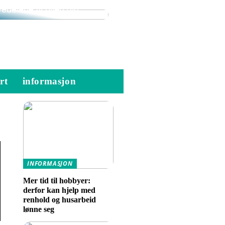
e beste BMW
edelene til bilen din
rt
informasjon
INFORMASJON
Mer tid til hobbyer:
derfor kan hjelp med
renhold og husarbeid
lønne seg