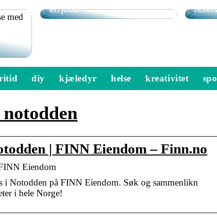
prøve å gjøre hobbyen din til
Få d
en jobb
reserv
ise
ritid
diy
kjæledyr
helse
kreativitet
spo
 notodden
 Notodden | FINN Eiendom – Finn.no
 | FINN Eiendom
algs i Notodden på FINN Eiendom. Søk og sammenlikn
eter i hele Norge!