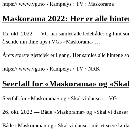
https:// www.vg.no › Rampelys › TV › Maskorama
Maskorama 2022: Her er alle hint
15. okt. 2022 — VG har samlet alle ledetråder og hint so
å sende inn dine tips i VGs «Maskorama- …
Årets største gjettelek er i gang. Her samles alle hintene
https:// www.vg.no › Rampelys › TV › NRK
Seerfall for «Maskorama» og «Skal
Seerfall for «Maskorama» og «Skal vi danse» – VG
26. okt. 2022 — Både «Maskorama» og «Skal vi danse» m
Både «Maskorama» og «Skal vi danse» mistet seere lørd