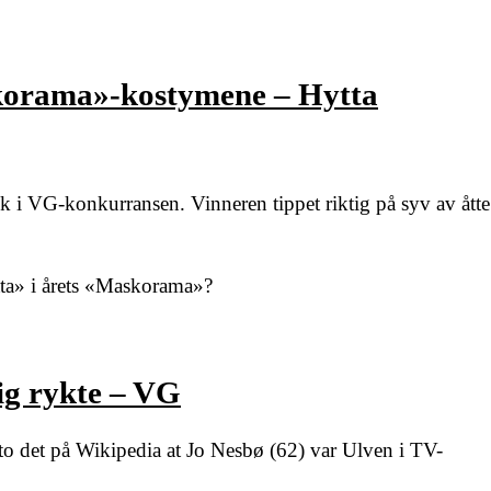
skorama»-kostymene – Hytta
 i VG-konkurransen. Vinneren tippet riktig på syv av åtte
tta» i årets «Maskorama»?
g rykte – VG
 det på Wikipedia at Jo Nesbø (62) var Ulven i TV-