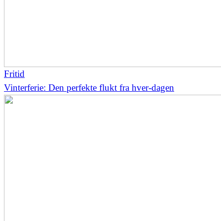
Fritid
Vinterferie: Den perfekte flukt fra hver-dagen