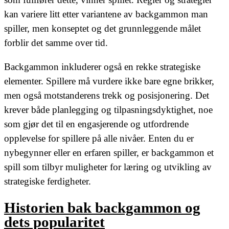
kan variere litt etter variantene av backgammon man
spiller, men konseptet og det grunnleggende målet
forblir det samme over tid.
Backgammon inkluderer også en rekke strategiske
elementer. Spillere må vurdere ikke bare egne brikker,
men også motstanderens trekk og posisjonering. Det
krever både planlegging og tilpasningsdyktighet, noe
som gjør det til en engasjerende og utfordrende
opplevelse for spillere på alle nivåer. Enten du er
nybegynner eller en erfaren spiller, er backgammon et
spill som tilbyr muligheter for læring og utvikling av
strategiske ferdigheter.
Historien bak backgammon og
dets popularitet