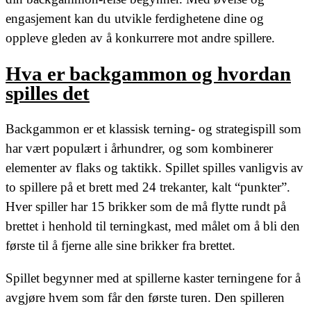
engasjement kan du utvikle ferdighetene dine og
oppleve gleden av å konkurrere mot andre spillere.
Hva er backgammon og hvordan
spilles det
Backgammon er et klassisk terning- og strategispill som
har vært populært i århundrer, og som kombinerer
elementer av flaks og taktikk. Spillet spilles vanligvis av
to spillere på et brett med 24 trekanter, kalt “punkter”.
Hver spiller har 15 brikker som de må flytte rundt på
brettet i henhold til terningkast, med målet om å bli den
første til å fjerne alle sine brikker fra brettet.
Spillet begynner med at spillerne kaster terningene for å
avgjøre hvem som får den første turen. Den spilleren