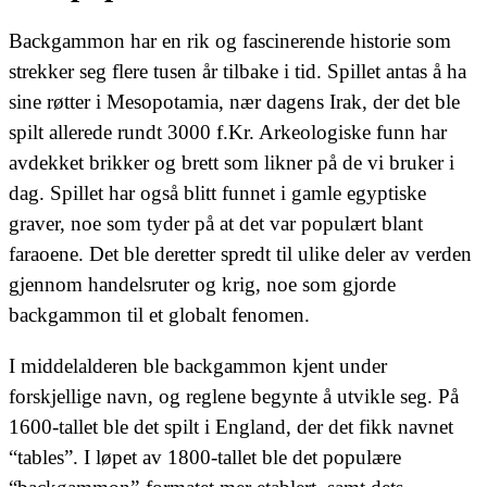
Backgammon har en rik og fascinerende historie som
strekker seg flere tusen år tilbake i tid. Spillet antas å ha
sine røtter i Mesopotamia, nær dagens Irak, der det ble
spilt allerede rundt 3000 f.Kr. Arkeologiske funn har
avdekket brikker og brett som likner på de vi bruker i
dag. Spillet har også blitt funnet i gamle egyptiske
graver, noe som tyder på at det var populært blant
faraoene. Det ble deretter spredt til ulike deler av verden
gjennom handelsruter og krig, noe som gjorde
backgammon til et globalt fenomen.
I middelalderen ble backgammon kjent under
forskjellige navn, og reglene begynte å utvikle seg. På
1600-tallet ble det spilt i England, der det fikk navnet
“tables”. I løpet av 1800-tallet ble det populære