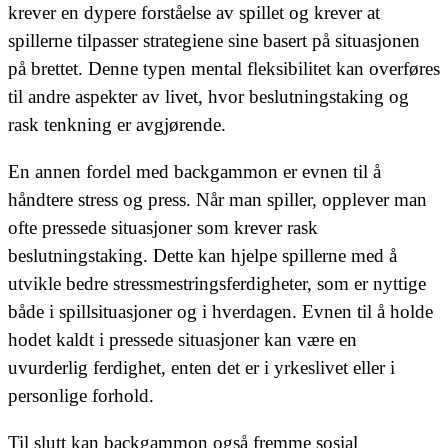
krever en dypere forståelse av spillet og krever at
spillerne tilpasser strategiene sine basert på situasjonen
på brettet. Denne typen mental fleksibilitet kan overføres
til andre aspekter av livet, hvor beslutningstaking og
rask tenkning er avgjørende.
En annen fordel med backgammon er evnen til å
håndtere stress og press. Når man spiller, opplever man
ofte pressede situasjoner som krever rask
beslutningstaking. Dette kan hjelpe spillerne med å
utvikle bedre stressmestringsferdigheter, som er nyttige
både i spillsituasjoner og i hverdagen. Evnen til å holde
hodet kaldt i pressede situasjoner kan være en
uvurderlig ferdighet, enten det er i yrkeslivet eller i
personlige forhold.
Til slutt kan backgammon også fremme sosial