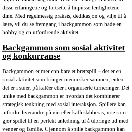
disse erfaringene og fortsette å finpusse ferdighetene
dine. Med regelmessig praksis, dedikasjon og vilje til å
lære, vil du se fremgang i backgammon som både en
hobby og en utfordrende aktivitet.
Backgammon som sosial aktivitet
og konkurranse
Backgammon er mer enn bare et brettspill – det er en
sosial aktivitet som bringer mennesker sammen, enten
det er i stuer, på kaféer eller i organiserte turneringer. Det
unike med backgammon er hvordan det kombinerer
strategisk tenkning med sosial interaksjon. Spillere kan
utfordre hverandre på vin eller kaffeslabberas, noe som
gjør spillet til en perfekt anledning til å tilbringe tid med
venner og familie. Gjennom å spille backgammon kan