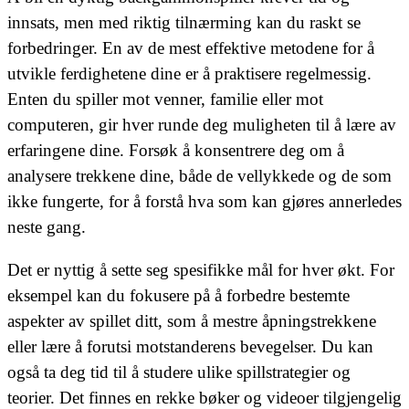
innsats, men med riktig tilnærming kan du raskt se
forbedringer. En av de mest effektive metodene for å
utvikle ferdighetene dine er å praktisere regelmessig.
Enten du spiller mot venner, familie eller mot
computeren, gir hver runde deg muligheten til å lære av
erfaringene dine. Forsøk å konsentrere deg om å
analysere trekkene dine, både de vellykkede og de som
ikke fungerte, for å forstå hva som kan gjøres annerledes
neste gang.
Det er nyttig å sette seg spesifikke mål for hver økt. For
eksempel kan du fokusere på å forbedre bestemte
aspekter av spillet ditt, som å mestre åpningstrekkene
eller lære å forutsi motstanderens bevegelser. Du kan
også ta deg tid til å studere ulike spillstrategier og
teorier. Det finnes en rekke bøker og videoer tilgjengelig