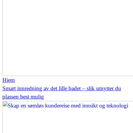
Hjem
Smart innredning av det lille badet – slik utnytter du
plassen best mulig