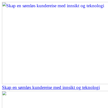
Skap en sømløs kundereise med innsikt og teknologi