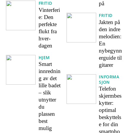
FRITID
på
Vinterferi
FRITID
e: Den
Jakten på
perfekte
den indre
flukt fra
melodien:
hver-
En
dagen
nybegynn
HJEM
erguide til
Smart
gitarer
innrednin
INFORMA
g av det
SJON
lille badet
Telefon
– slik
skjermbes
utnytter
kytter:
du
optimal
plassen
beskyttels
best
e for din
mulig
smartpho