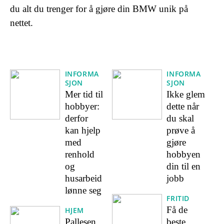
du alt du trenger for å gjøre din BMW unik på
nettet.
INFORMA
INFORMA
SJON
SJON
Mer tid til
Ikke glem
hobbyer:
dette når
derfor
du skal
kan hjelp
prøve å
med
gjøre
renhold
hobbyen
og
din til en
husarbeid
jobb
lønne seg
FRITID
Få de
HJEM
Pallesen
beste