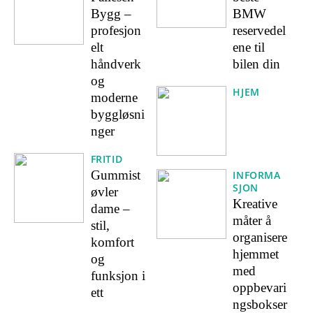
Bygg –
BMW
profesjon
reservedel
elt
ene til
håndverk
bilen din
og
HJEM
moderne
byggløsni
nger
FRITID
Gummist
INFORMA
SJON
øvler
Kreative
dame –
måter å
stil,
organisere
komfort
hjemmet
og
med
funksjon i
oppbevari
ett
ngsbokser